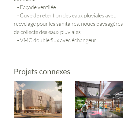
- Façade ventilée
- Cuve de rétention des eaux pluviales avec
recyclage pour les sanitaires, noues paysagères
de collecte des eaux pluviales
- VMC double flux avec échangeur
Projets connexes
Construction du
Construction de
siège du Groupe
l’immeuble de
Partenaire
bureaux Niort
Fleury-les-Aubrais
Tech 3
Niort (79)
(45)