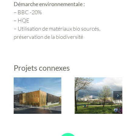
Démarche environnementale :
– BBC -20%
– HQE
– Utilisation de matériaux bio sourcés,
préservation de la biodiversité
Projets connexes
Construction d’un
Construction du
Équipement
CREPS des Pays
sportif et
de la Loire
multiactivités
La Chapelle sur
« L’Argonaute »
Erdre (44)
Orléans (45)