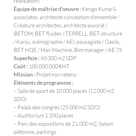
réalisation)
Équipe de maîtrise d’oeuvre :
Kengo Kuma &
associates, architecte conception d’ensemble /
Créature architectes, architecte associé /
BETOM, BET fluides / TERRELL, BET structure
/ Kanju, scénographe / AEI, paysagiste / Oasiis,
BET HQE / Man Machine, Bim manager / AE 75
Superficie :
60 000 m2 SDP
Coût :
100 000 000 €HT
Mission :
Projet non retenu
Éléments de programme :
– Salle de sport de 10 000 places (12 000 m2
SDO)
– Palais des congrès (25 000 m2 SDO)
– Auditorium 1 200 places
– Parc des expositions de 21.000 m2, liaison
piétonne, parkings