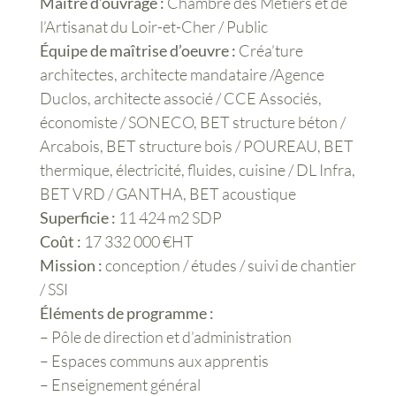
Maître d’ouvrage :
Chambre des Métiers et de
l’Artisanat du Loir-et-Cher / Public
Équipe de maîtrise d’oeuvre :
Créa’ture
architectes, architecte mandataire /Agence
Duclos, architecte associé / CCE Associés,
économiste / SONECO, BET structure béton /
Arcabois, BET structure bois / POUREAU, BET
thermique, électricité, fluides, cuisine / DL Infra,
BET VRD / GANTHA, BET acoustique
Superficie :
11 424 m2 SDP
Coût :
17 332 000 €HT
Mission :
conception / études / suivi de chantier
/ SSI
Éléments de programme :
– Pôle de direction et d’administration
– Espaces communs aux apprentis
– Enseignement général