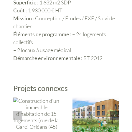
Superficie :
1 632 m2 SDP
Coût :
1 930 000 € HT
Mission :
Conception / Études / EXE / Suivi de
chantier
Éléments de programme :
– 24 logements
collectifs
– 2 locaux à usage médical
Démarche environnementale :
RT 2012
Projets connexes
Construction d’un
Construction d’un
ensemble
immeuble
immobilier de 27
d’habitation de 15
logements
logements (rue de
collectifs – ilot 13
la Gare)
– ZAC Champ
Orléans (45)